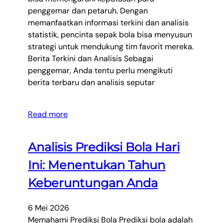
penggemar dan petaruh. Dengan
memanfaatkan informasi terkini dan analisis
statistik, pencinta sepak bola bisa menyusun
strategi untuk mendukung tim favorit mereka.
Berita Terkini dan Analisis Sebagai
penggemar, Anda tentu perlu mengikuti
berita terbaru dan analisis seputar
Read more
Analisis Prediksi Bola Hari
Ini: Menentukan Tahun
Keberuntungan Anda
6 Mei 2026
Memahami Prediksi Bola Prediksi bola adalah