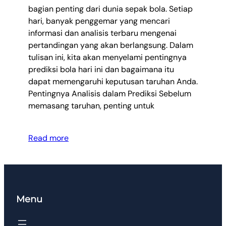
bagian penting dari dunia sepak bola. Setiap
hari, banyak penggemar yang mencari
informasi dan analisis terbaru mengenai
pertandingan yang akan berlangsung. Dalam
tulisan ini, kita akan menyelami pentingnya
prediksi bola hari ini dan bagaimana itu
dapat memengaruhi keputusan taruhan Anda.
Pentingnya Analisis dalam Prediksi Sebelum
memasang taruhan, penting untuk
Read more
Menu