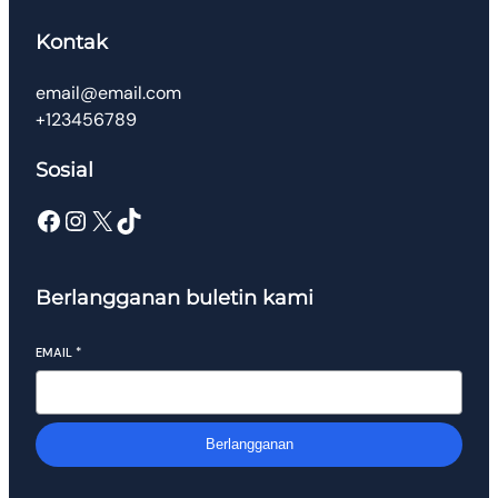
Kontak
email@email.com
+123456789
Sosial
Facebook
Instagram
X
TikTok
Berlangganan buletin kami
EMAIL
*
Berlangganan