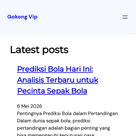
Gokong Vip
Lewati
ke
konten
Latest posts
Prediksi Bola Hari Ini:
Analisis Terbaru untuk
Pecinta Sepak Bola
6 Mei 2026
Pentingnya Prediksi Bola dalam Pertandingan
Dalam dunia sepak bola, prediksi
pertandingan adalah bagian penting yang
bisa memengaruhi keputusan para