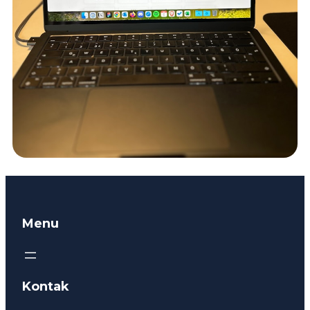
Menu
Kontak