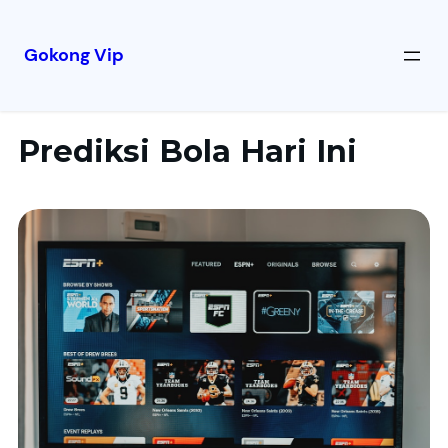
Gokong Vip
Prediksi Bola Hari Ini