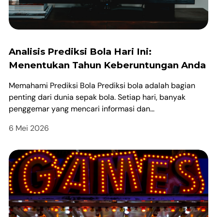
Analisis Prediksi Bola Hari Ini:
Menentukan Tahun Keberuntungan Anda
Memahami Prediksi Bola Prediksi bola adalah bagian
penting dari dunia sepak bola. Setiap hari, banyak
penggemar yang mencari informasi dan…
6 Mei 2026